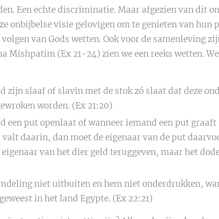
den. Een echte discriminatie. Maar afgezien van dit o
e onbijbelse visie gelovigen om te genieten van hun 
 volgen van Gods wetten. Ook voor de samenleving zij
sha Mishpatim (Ex 21-24) zien we een reeks wetten. We 
zijn slaaf of slavin met de stok zó slaat dat deze ond
gewroken worden. (Ex 21:20)
een put openlaat of wanneer iemand een put graaft e
l valt daarin, dan moet de eigenaar van de put daarvo
 eigenaar van het dier geld teruggeven, maar het dode 
deling niet uitbuiten en hem niet onderdrukken, wan
eweest in het land Egypte. (Ex 22:21)