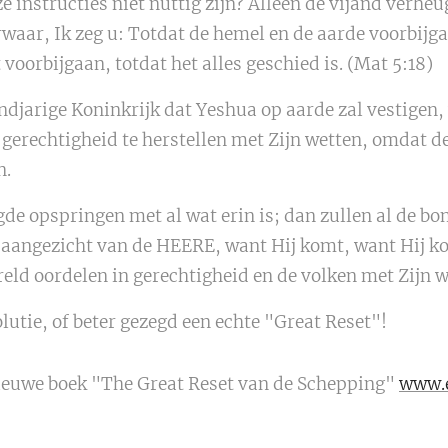
 instructies niet nuttig zijn? Alleen de vijand verheu
waar, Ik zeg u: Totdat de hemel en de aarde voorbijgaa
t voorbijgaan, totdat het alles geschied is. (Mat 5:18)
ndjarige Koninkrijk dat Yeshua op aarde zal vestigen,
m gerechtigheid te herstellen met Zijn wetten, omdat d
n.
gde opspringen met al wat erin is; dan zullen al de 
t aangezicht van de HEERE, want Hij komt, want Hij k
ereld oordelen in gerechtigheid en de volken met Zijn 
lutie, of beter gezegd een echte "Great Reset"!
nieuwe boek "The Great Reset van de Schepping"
www.e