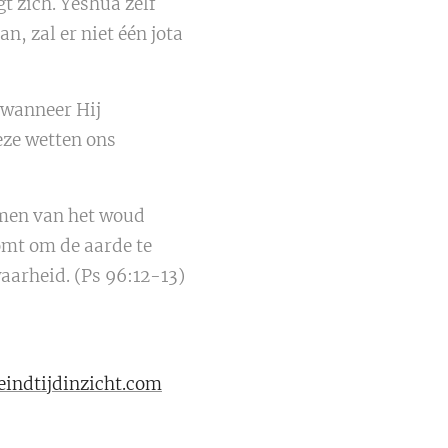
gt zich. Yeshua zelf
n, zal er niet één jota
 wanneer Hij
eze wetten ons
bomen van het woud
omt om de aarde te
waarheid. (Ps 96:12-13)
indtijdinzicht.com